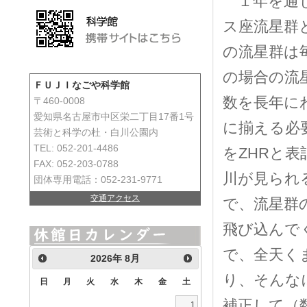
１年を通じ
ス座流星群
の流星群は
の場合の流
ＦＵＪＩなごや科学館
数を長年に
〒460-0008
愛知県名古屋市中区栄二丁目17番1号
に揃える必
芸術と科学の杜・白川公園内
TEL: 052-201-4486
をZHRと
FAX: 052-203-0788
川が見られ
団体専用電話：052-231-9771
交通アクセス
で、流星群
飛び込んで
で、全天く
2026
年
8月
り、そんな
日
月
火
水
木
金
土
補正して（
1