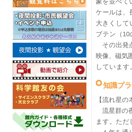
象を並べて
ケールは、
大きくして
ブテン（1
その出発点
映像、磁気
しています
知識プ
【流れ星の
流星群の夜
ます。ただ