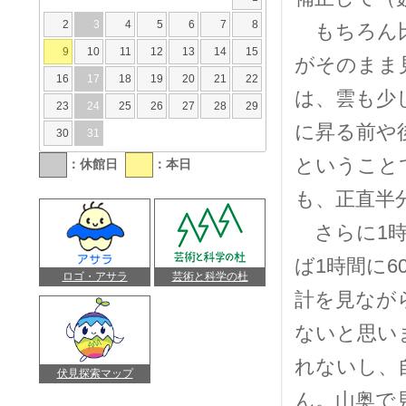
2
3
4
5
6
7
8
もちろん比
9
10
11
12
13
14
15
がそのまま
16
17
18
19
20
21
22
は、雲も少
23
24
25
26
27
28
29
に昇る前や
30
31
ということ
：休館日
：本日
も、正直半
さらに1時
ば1時間に
ロゴ・アサラ
芸術と科学の杜
計を見なが
ないと思い
れないし、
伏見探索マップ
ん。山奥で