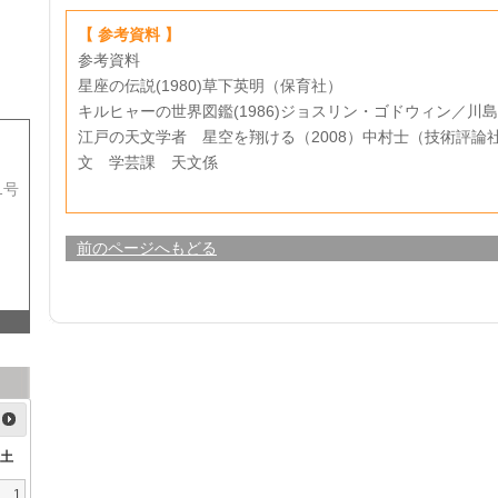
【 参考資料 】
参考資料
星座の伝説(1980)草下英明（保育社）
キルヒャーの世界図鑑(1986)ジョスリン・ゴドウィン／川
江戸の天文学者 星空を翔ける（2008）中村士（技術評論
文 学芸課 天文係
1号
前のページへもどる
土
1