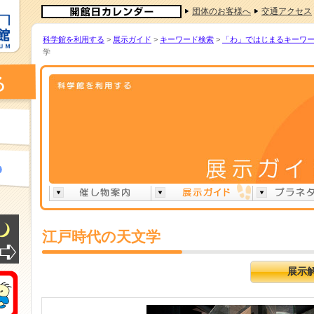
団体のお客様へ
交通アクセス
科学館を利用する
>
展示ガイド
>
キーワード検索
>
「わ」ではじまるキーワ
学
江戸時代の天文学
展示