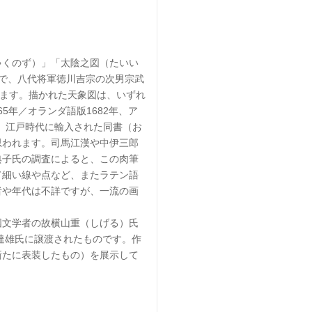
くのず）」「太陰之図（たいい
で、八代将軍徳川吉宗の次男宗武
います。描かれた天象図は、いずれ
5年／オランダ語版1682年、ア
、江戸時代に輸入された同書（お
思われます。司馬江漢や中伊三郎
典子氏の調査によると、この肉筆
て細い線や点など、またラテン語
者や年代は不詳ですが、一流の画
文学者の故横山重（しげる）氏
田達雄氏に譲渡されたものです。作
新たに表装したもの）を展示して