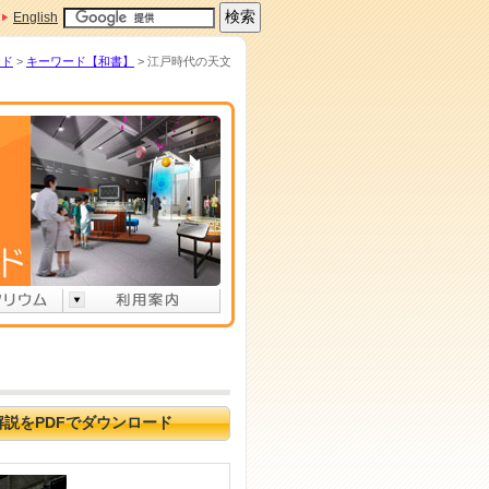
English
ード
>
キーワード【和書】
> 江戸時代の天文
解説をPDFでダウンロード