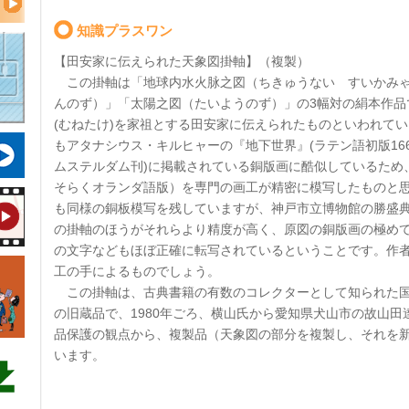
知識プラスワン
【田安家に伝えられた天象図掛軸】（複製）
この掛軸は「地球内水火脉之図（ちきゅうない すいかみゃ
んのず）」「太陽之図（たいようのず）」の3幅対の絹本作品
(むねたけ)を家祖とする田安家に伝えられたものといわれて
もアタナシウス・キルヒャーの『地下世界』(ラテン語初版166
ムステルダム刊)に掲載されている銅版画に酷似しているため
そらくオランダ語版）を専門の画工が精密に模写したものと
も同様の銅板模写を残していますが、神戸市立博物館の勝盛
の掛軸のほうがそれらより精度が高く、原図の銅版画の極め
の文字などもほぼ正確に転写されているということです。作
工の手によるものでしょう。
この掛軸は、古典書籍の有数のコレクターとして知られた国
の旧蔵品で、1980年ごろ、横山氏から愛知県犬山市の故山
品保護の観点から、複製品（天象図の部分を複製し、それを
います。