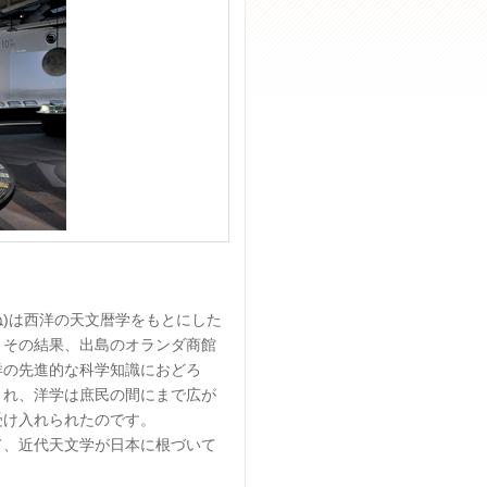
)は西洋の天文暦学をもとにした
。その結果、出島のオランダ商館
洋の先進的な科学知識におどろ
され、洋学は庶民の間にまで広が
受け入れられたのです。
、近代天文学が日本に根づいて