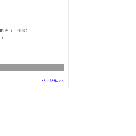
島昭夫（工作舎）
社）
ページ先頭へ