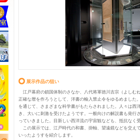
展示作品の狙い
江戸幕府の鎖国体制のさなか、八代将軍徳川吉宗（よしむね
正確な暦を作ろうとして、洋書の輸入禁止令をゆるめました
を通じて、さまざまな科学書がもたらされました。人々は西
き、大いに刺激を受けたようです。一般向けの解説書も発行
っていきました。目新しい西洋流の宇宙観なども、抵抗なく
この展示では、江戸時代の和書、掛軸、望遠鏡などを交えて
いったようすを紹介します。