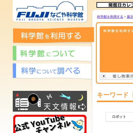
科学館を利用する
>
展
キーワード
ロボット