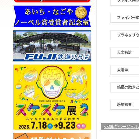
ツァイスIV
ファイバー
プラネタリ
天文時計
太陽系
惑星の動き
惑星探査
<<前のページへ