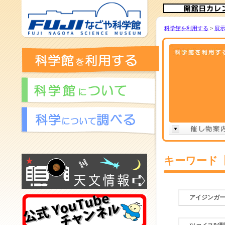
科学館を利用する
>
展
キーワード
アイジンガ