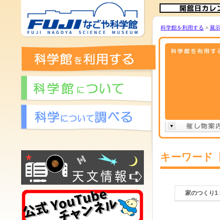
科学館を利用する
>
展
キーワード
家のつくり1